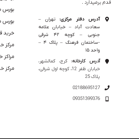
قدم برمیدارد .
بورس ص
آدرس دفتر مرکزی:
تهران –
بورس ص
سعادت آباد – خیابان علامه
خرید ق
جنوبی – کوچه ۴۲ شرقی
-ساختمان فرهنگ – پلاک ۴ –
مرکز خر
واحد ۱۵
مراکز خ
آدرس کارخانه:
کرج، کمالشهر،
مرکز خر
خیابان ظفر 12، کوچه اول شرقی،
پلاک 25
02188695127
09351399376