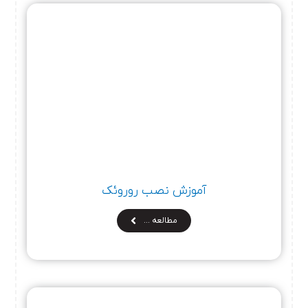
آموزش نصب روروئک
مطالعه …