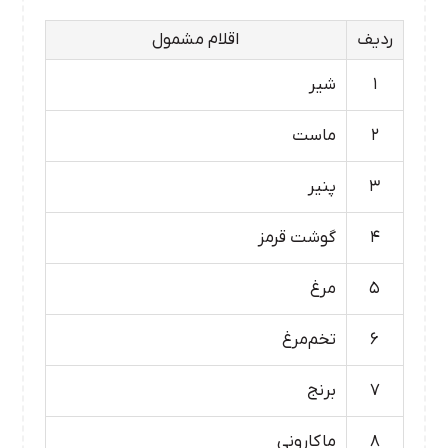
ردیف
اقلام مشمول
۱
شیر
۲
ماست
۳
پنیر
۴
گوشت قرمز
۵
مرغ
۶
تخم‌مرغ
۷
برنج
۸
ماکارونی